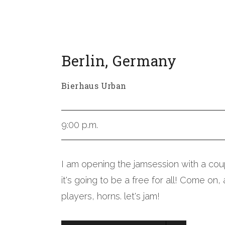
Berlin
,
Germany
Bierhaus Urban
9:00 p.m.
I am opening the jamsession with a cou
it's going to be a free for all! Come on, 
players, horns. let's jam!