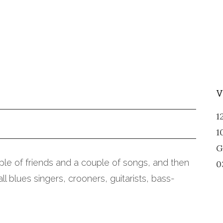
V
1
1
G
ple of friends and a couple of songs, and then
0
all blues singers, crooners, guitarists, bass-