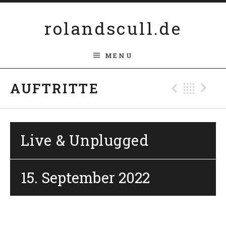
Skip to content
rolandscull.de
MENU
Previ
Bac
N
AUFTRITTE
Live & Unplugged
15. September 2022