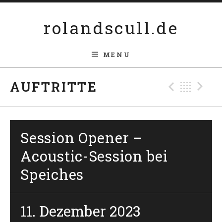
Skip to content
rolandscull.de
MENU
Previ
Bac
N
AUFTRITTE
Session Opener –
Acoustic-Session bei
Speiches
11. Dezember 2023