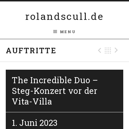
Skip to content
rolandscull.de
MENU
Previ
Bac
N
AUFTRITTE
The Incredible Duo –
Steg-Konzert vor der
Vita-Villa
1. Juni 2023